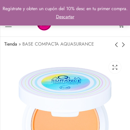
Regístrate y obten un cupón del 10% desc en tu primer compra.
Descartar
0
Tienda
»
BASE COMPACTA AQUASURANCE
DELINEADOR DE
SOMBRA DE
LABIOS TOTALMENTE
BOLSILLO X-TREME
ADICCIÓN PRO
ACCESS
₡
2900
₡
6090
DEFINE