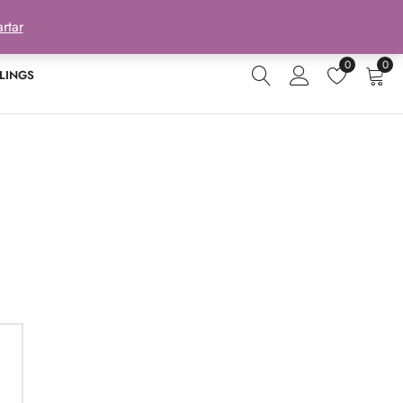
rtar
0
0
LINGS