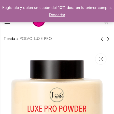
Regístrate y obten un cupón del 10% desc en tu primer compra.
Descartar
0
Tienda
»
POLVO LUXE PRO
FIJADOR DE
BASE FACIAL
PESTAÑAS
MATIFICANTE
₡
5220
₡
6090