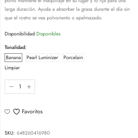
polvo mantiene el maquillaje en su lugar y lo fija para una
larga duración. Ayuda a absorber la grasa durante el día sin
que el rostro se vea polvoriento o apelmazado.
Disponibilidad
Disponibles
Tonalidad:
Banana
Pearl Luminizer
Porcelain
Limpiar
Favoritos
SKU:
648260416980