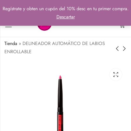
Regístrate y obten un cupón del 10% desc en tu primer compra.
Descartar
0
Tienda
»
DELINEADOR AUTOMÁTICO DE LABIOS
ENROLLABLE
PALETA DE
DELINEADOR DE
ILUMINACIÓN,
OJOS AUTOMÁTICO
CONTORNO Y
ENROLLABLE
₡
9490
₡
2900
BRONCEADORES