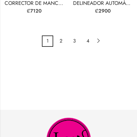
CORRECTOR DE MANCHAS
DELINEADOR AUTOMÁTICO DE LABIOS ENROLLABLE
₡
7120
₡
2900
1
2
3
4