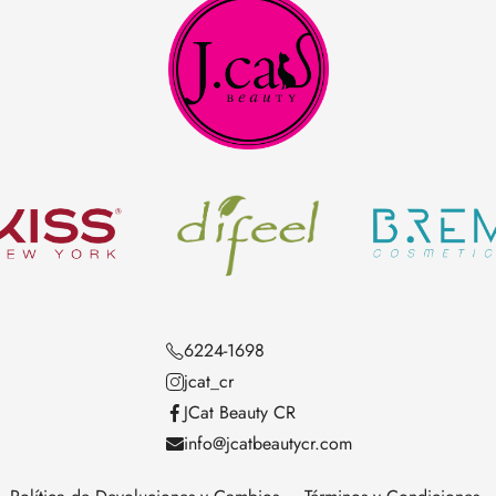
6224-1698
jcat_cr
JCat Beauty CR
info@jcatbeautycr.com