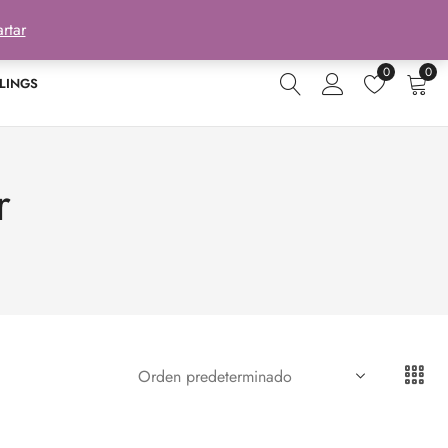
rtar
0
0
LINGS
r